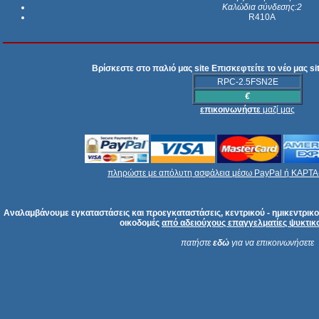
Καλώδια σύνδεσης:2
R410A
Βρίσκεστε στο παλιό μας site Επισκεφτείτε το νέο μας s
RPC-2.5FSN2E
€
επικοινωνήστε
μαζί μας
πληρώστε με απόλυτη ασφάλεια μέσω PayPal ή ΚΑΡΤΑ-δ
Αναλαμβάνουμε εγκαταστάσεις και προεγκαταστάσεις, κεντρικού - ημικεντρικου
οικοδομές
από αδειούχους επαγγελματίες ψυκτικού
πατήστε
εδώ
για να επικοινωνήσετε