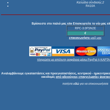
Καλώδια σύνδεσης:2
R410A
Βρίσκεστε στο παλιό μας site Επισκεφτείτε το νέο μας s
RPC-3.0FSN2E
€
επικοινωνήστε
μαζί μας
πληρώστε με απόλυτη ασφάλεια μέσω PayPal ή ΚΑΡΤΑ-δ
Αναλαμβάνουμε εγκαταστάσεις και προεγκαταστάσεις, κεντρικού - ημικεντρικου
οικοδομές
από αδειούχους επαγγελματίες ψυκτικού
πατήστε
εδώ
για να επικοινωνήσετε