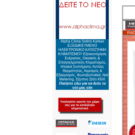
RWD
Alpha Clima Sotiris Karkas
ΕΞΕΙΔΙΚΕΥΜΕΝΟ
ΗΛΕΚΤΡΟΝΙΚΟ ΚΑΤΑΣΤΗΜΑ
ΚΛΙΜΑΤΙΣΜΟΥ Εξοικονόμηση
Ενέργειας, Οικιακός &
Επαγγελματικός Κλιματισμός,
Ηλιακά Συστήματα, Αντλίες
Θερμότητας, Αερισμός &
Εξαερισμός, Φωτοβολταϊκά, Net
Metering, Έξυπνο Σπίτι KNX
Πατήστε εδώ για να δείτε το
νέο μας site