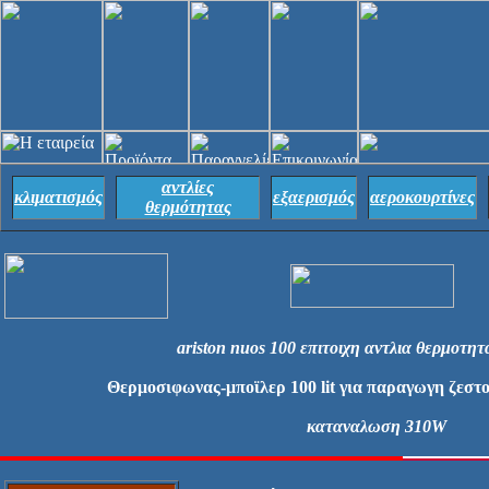
αντλίες
κλιματισμός
εξαερισμός
αεροκουρτίνες
θερμότητας
ariston nuos 100 επιτοιχη αντλια θερμοτη
Θερμοσιφωνας-μποϊλερ 100 lit για παραγωγη ζεστ
καταναλωση 310W