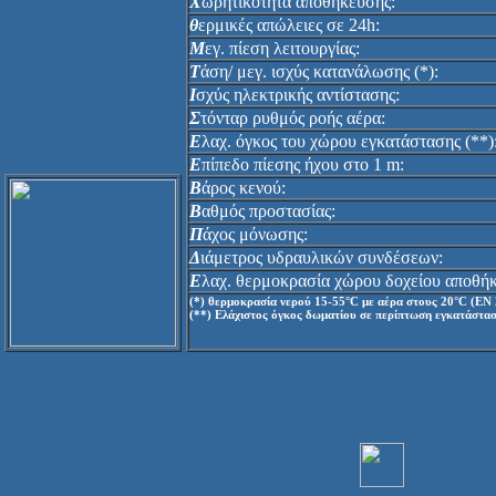
Χ
ωρητικότητα αποθήκευσης:
θ
ερμικές απώλειες σε 24h:
Μ
εγ. πίεση λειτουργίας:
Τ
άση/ μεγ. ισχύς κατανάλωσης (*):
Ι
σχύς ηλεκτρικής αντίστασης:
Σ
τόνταρ ρυθμός ροής αέρα:
Ε
λαχ. όγκος του χώρου εγκατάστασης (**)
Ε
πίπεδο πίεσης ήχου στο 1 m:
Β
άρος κενού:
Β
αθμός προστασίας:
Π
άχος μόνωσης:
Δ
ιάμετρος υδραυλικών συνδέσεων:
Ε
λαχ. θερμοκρασία χώρου δοχείου αποθή
(*) θερμοκρασία νερού 15-55°C με αέρα στους 20°C (ΕΝ 
(**) Ελάχιστος όγκος δωματίου σε περίπτωση εγκατάστα