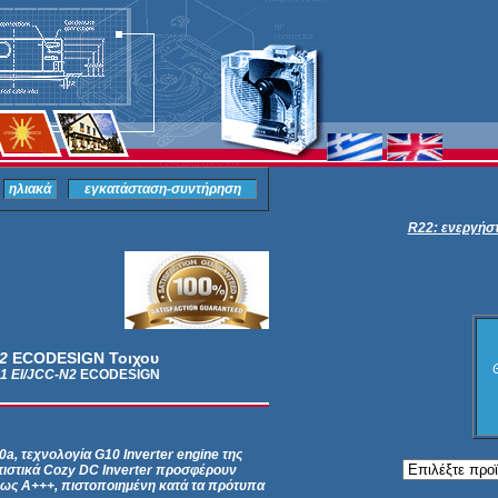
ηλιακά
εγκατάσταση-συντήρηση
R22: ενεργήστ
2
ECODESIGN Τοιχου
1 EI/JCC-N2
ECODESIGN
a, τεχνολογία G10 Inverter engine της
ατιστικά Cozy DC Inverter προσφέρουν
έως Α+++, πιστοποιημένη κατά τα πρότυπα