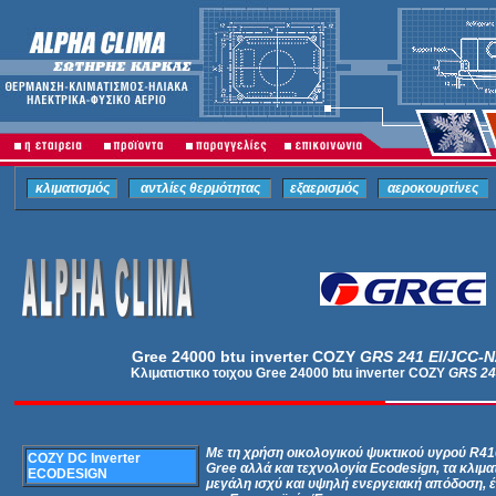
κλιματισμός
αντλίες θερμότητας
εξαερισμός
αεροκουρτίνες
Gree 24000 btu inverter COZY
GRS 241 EI/JCC-N
Κλιματιστικο τοιχου Gree 24000 btu inverter COZY
GRS 24
Με τη χρήση οικολογικού ψυκτικού υγρού R410
COZY DC Inverter
Gree αλλά και τεχνολογία Ecodesign, τα κλιμ
ECODESIGN
μεγάλη ισχύ και υψηλή ενεργειακή απόδοση, 