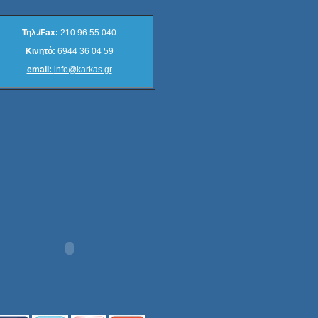
Τηλ./Fax:
210 96 55 040
Κινητό:
6944 36 04 59
email:
info@karkas.gr