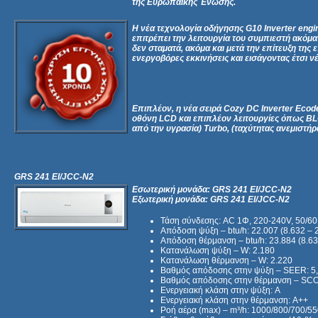
της Ευρωπαϊκής Ένωσης.
Η νέα τεχνολογία οδήγησης G10 Inverter engin
επιτρέπει την λειτουργία του συμπιεστή ακόμα
δεν σταματά, ακόμα και μετά την επίτευξη της
ενεργοβόρες εκκινήσεις και εισάγοντας έτσι ν
Επιπλέον, η νέα σειρά Cozy DC Inverter Ecode
οθόνη LCD και επιπλέον λειτουργίες όπως BL
από την υγρασία) Turbo, (ταχύτητας ανεμιστήρ
GRS 241 EI/JCC-N2
Εσωτερική μονάδα: GRS 241 EI/JCC-N2
Εξωτερική μονάδα: GRS 241 EI/JCC-N2
Τάση σύνδεσης: AC 1Φ, 220-240V, 50/6
Απόδοση ψύξη – btu/h: 22.007 (8.632 – 
Απόδοση θέρμανση – btu/h: 23.884 (8.63
Κατανάλωση ψύξη – W: 2.180
Κατανάλωση θέρμανση – W: 2.220
Βαθμός απόδοσης στην ψύξη – SEER: 5
Βαθμός απόδοσης στην θέρμανση – SCO
Ενεργειακή κλάση στην ψύξη: A
Ενεργειακή κλάση στην θέρμανση: A++
Ροή αέρα (max) – m³/h: 1000/800/700/5