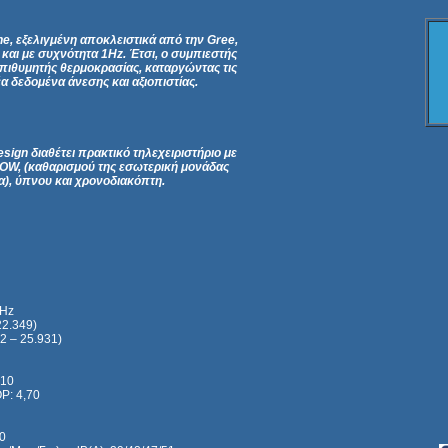
e, εξελιγμένη αποκλειστικά από την Gree,
 και με συχνότητα 1Hz. Έτσι, ο συμπιεστής
 επιθυμητής θερμοκρασίας, καταργώντας τις
έα δεδομένα άνεσης και αξιοπιστίας.
sign διαθέτει πρακτικό τηλεχειριστήριο με
OW, (καθαρισμού της εσωτερική μονάδας
α), ύπνου και χρονοδιακόπτη.
0Hz
22.349)
2 – 25.931)
,10
P: 4,70
50