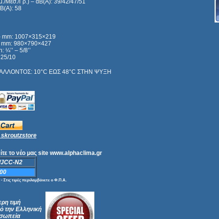
/Μεσ./Γρ.) – dB(A): 39/42/47/51
B(A): 58
 – mm: 1007×315×219
 – mm: 980×790×427
 ¼’’ – 5/8’’
 25/10
ΑΛΛΟΝΤΟΣ: 10°C ΕΩΣ 48°C ΣΤΗΝ ΨΥΞΗ
skroutzstore
τε το νέο μας site www.alphaclima.gr
/JCC-N2
00
τις τιμές περιλαμβάνετε ο Φ.Π.Α.
ρη τιμή
 την Ελληνική
σωπεία