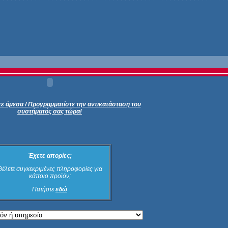
ε άμεσα / Προγραμματίστε την αντικατάσταση του
συστήματός σας τώρα!
Έχετε απορίες;
Θέλετε συγκεκριμένες πληροφορίες για
κάποιο προϊόν;
Πατήστε
εδώ