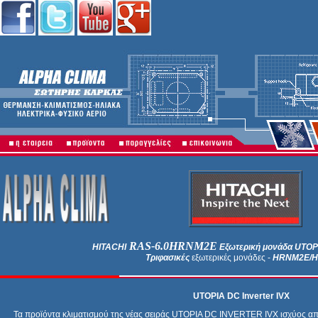
RAS-6.0HRNM2E
HITACHI
Εξωτερική μονάδα
UTOPI
Τριφασικές
εξωτερικές μονάδες -
HRNM2E/
UTOPIA
DC I
nverter
IVX
Τα προϊόντα κλιματισμού της νέας σειράς UTOPIA DC INVERTER IVX ισχύος απ