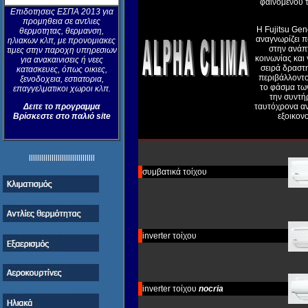
φαινομένου 
Επιδοτησεις ΕΣΠΑ 2013 για
προμηθεια σε αντλιες
Η Fujitsu Gen
θερμοτητας, θερμανση,
αναγνωρίζει π
ηλιακων κλπ, με προνομιακες
στην ανάπ
τιμες στην παροχη υπηρεσιων
κοινωνίας και 
για ανακαινισεις ή νεες
σειρά δραστ
κατασκευες, όπως οικιες,
περιβάλλοντος
ξενοδοχεια, εστιατορια,
το φάσμα τω
επαγγελματικοι χωροι κλπ.
την συντή
Δειτε το προγραμμα
ταυτόχρονα αν
Βρίσκεστε στο παλιό site
εξοικον
llllllllllllllllllllllllllllllll
συμβατικά τοίχου
inverter τοίχου
inverter τοίχου
nocria