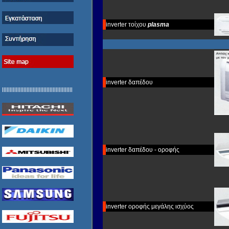
inverter τοίχου
plasma
inverter δαπέδου
llllllllllllllllllllllllllllllllllllllllllllll
inverter δαπέδου - οροφής
inverter οροφής μεγάλης ισχύος