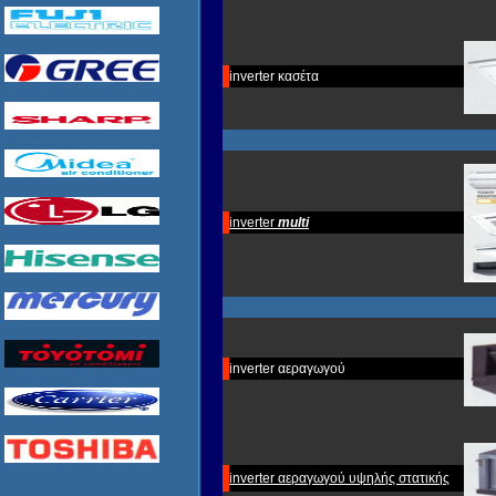
inverter κασέτα
inverter
multi
inverter αεραγωγού
inverter αεραγωγού υψηλής στατικής