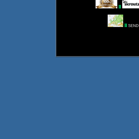
ll
ll
SEND