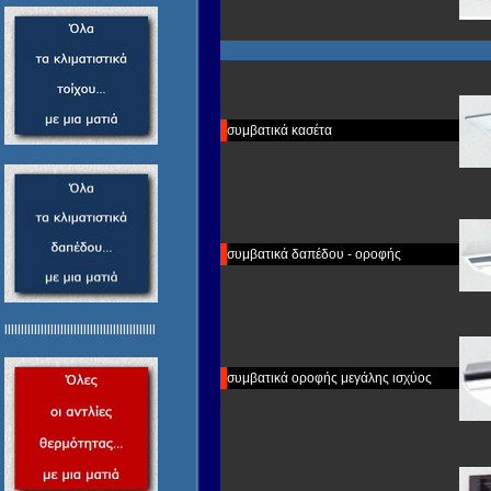
συμβατικά κασέτα
συμβατικά δαπέδου - οροφής
llllllllllllllllllllllllllllllllllllllllllllll
συμβατικά οροφής μεγάλης ισχύος