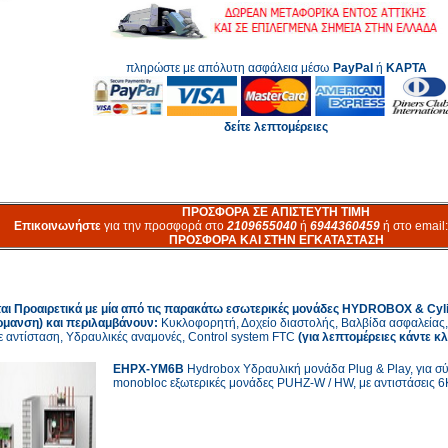
πληρώστε με απόλυτη ασφάλεια μέσω
PayPal
ή
ΚΑΡΤΑ
δείτε λεπτομέρειες
ΠΡΟΣΦΟΡΑ ΣΕ ΑΠΙΣΤΕΥΤΗ ΤΙΜΗ
Επικοινωνήστε
για την προσφορά στο
2109655040
ή
6944360459
ή στο email
ΠΡΟΣΦΟΡΑ ΚΑΙ ΣΤΗΝ ΕΓΚΑΤΑΣΤΑΣΗ
αι Προαιρετικά με μία από τις παρακάτω εσωτερικές μονάδες HYDROBOX & Cy
ρμανση) και περιλαμβάνουν:
Κυκλοφορητή, Δοχείο διαστολής, Βαλβίδα ασφαλείας, 
ε αντίσταση, Υδραυλικές αναμονές, Control system FTC
(για λεπτομέρειες κάντε κ
EHPX-YM6B
Hydrobox Υδραυλική μονάδα Plug & Play, για σ
monobloc εξωτερικές μονάδες PUHZ-W / HW, με αντιστάσεις 