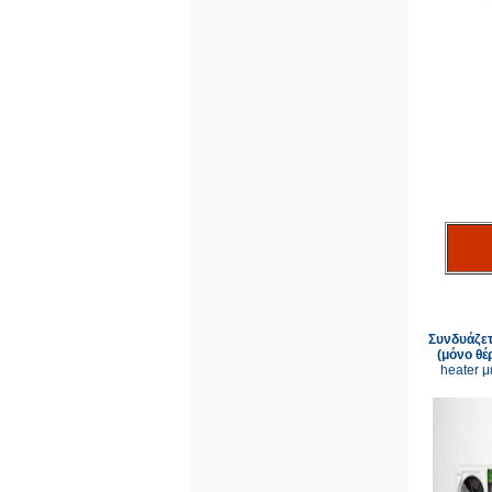
Συνδυάζετ
(μόνο θέ
heater μ