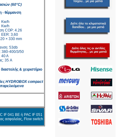
σιών (60°C)
η - θέρμανση
0 Kw/h
5 Kw/h
ση COP: 4.26
 EER: 3,60
1020 × 330 mm
ανση: 53db
 380-400/3/50
 40 Α
ας: 35 A
διαστολής & χειριστήριο
ονάδες HYDROBOX compact
 παρελκόμενα
AC IF 041 BE ή PAC IF 051
ας ασφαλείας, Flow switch