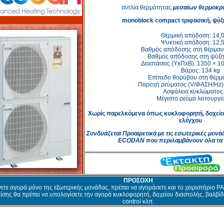
αντλία θερμότητας
μεσαίων θερμοκρα
monoblock compact τριφασική, ψύξ
Θερμική απόδοση: 14,
Ψυκτική απόδοση: 12,
Βαθμός απόδοσης στη θέρμαν
Βαθμός απόδοσης στη ψύξη
Διαστάσεις (YxΠxΒ): 1350 × 
Βάρος: 134 kg
Επίπεδο θορύβου στη θέρμ
Παροχή ρεύματος (V/ΦΑΣΗ/Hz):
Ασφάλεια κυκλώματος:
Μέγιστο ρεύμα λειτουργί
Χωρίς παρελκόμενα όπως κυκλοφορητή, δοχείο 
ελέγχου
Συνδυάζεται Προαιρετικά με τις εσωτερικές μ
ECODAN που περιλαμβάνουν όλα τα
ΠΡΟΣΟΧΗ
ετε αγορά μόνο της εξωτερικής μονάδας, πρέπει να αγοράσετε και το χειριστήριο P
ίσης θα πρέπει να υπολογίσετε την αγορά κυκλοφορητή, δοχείου διαστολής, βαλβίδ
control κλπ.