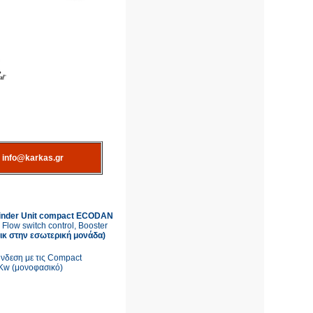
:
info@karkas.gr
linder Unit compact ECODAN
Flow switch control, Booster
λικ στην εσωτερική μονάδα)
ύνδεση με τις Compact
6Kw (μονοφασικό)