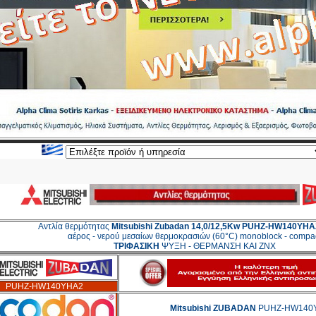
Αντλία θερμότητας
Mitsubishi Zubadan
14,0/12,5Kw
PUHZ-HW140YHA
αέρος - νερού μεσαίων θερμοκρασιών (60°C) monoblock - compa
ΤΡΙΦΑΣΙΚΗ
ΨΥΞΗ - ΘΕΡΜΑΝΣΗ ΚΑΙ ZNX
PUHZ-HW140YHA2
Mitsubishi ZUBADAN
PUHZ-HW140YH