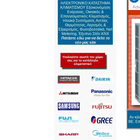
ΗΛΕΚΤΡΟΝΙΚΟ ΚΑΤΑΣΤΗΜΑ
ΚΛΙΜΑΤΙΣΜΟΥ Εξοικονόμηση
Ενέργειας, Οικιακός &
Επαγγελματικός Κλιματισμός,
Ηλιακά Συστήματα, Αντλίες
Θερμότητας, Αερισμός &
Εξαερισμός, Φωτοβολταϊκά, Net
Metering, Έξυπνο Σπίτι KNX
Πατήστε εδώ για να δείτε το
νέο μας site
Αν κάν
BE. Επ