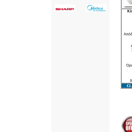
Κλ
Απόδ
Όρι
δ
€1