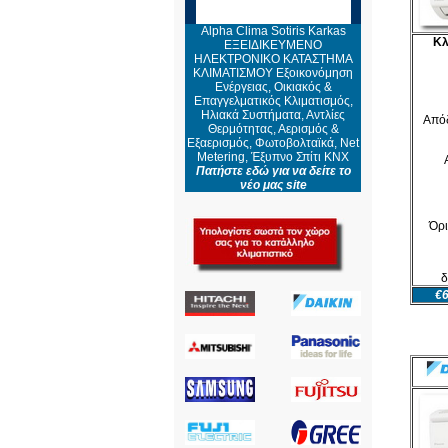
Alpha Clima Sotiris Karkas
Κλ
ΕΞΕΙΔΙΚΕΥΜΕΝΟ
ΗΛΕΚΤΡΟΝΙΚΟ ΚΑΤΑΣΤΗΜΑ
ΚΛΙΜΑΤΙΣΜΟΥ Εξοικονόμηση
Ενέργειας, Οικιακός &
Επαγγελματικός Κλιματισμός,
Ηλιακά Συστήματα, Αντλίες
Απόδ
Θερμότητας, Αερισμός &
Εξαερισμός, Φωτοβολταϊκά, Net
Metering, Έξυπνο Σπίτι KNX
Πατήστε εδώ για να δείτε το
νέο μας site
Όρι
δ
€6