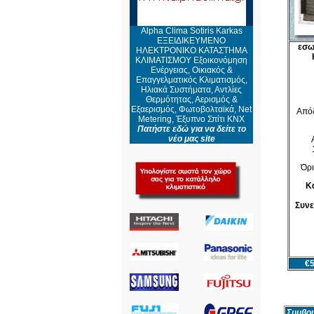
Alpha Clima Sotiris Karkas
ΕΞΕΙΔΙΚΕΥΜΕΝΟ
εσω
ΗΛΕΚΤΡΟΝΙΚΟ ΚΑΤΑΣΤΗΜΑ
ΚΛΙΜΑΤΙΣΜΟΥ Εξοικονόμηση
Ενέργειας, Οικιακός &
Επαγγελματικός Κλιματισμός,
Ηλιακά Συστήματα, Αντλίες
Θερμότητας, Αερισμός &
Εξαερισμός, Φωτοβολταϊκά, Net
Απόδ
Metering, Έξυπνο Σπίτι KNX
Πατήστε εδώ για να δείτε το
νέο μας site
Όρι
Κ
Συνε
€5
Συμβο