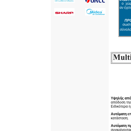
ο χώρ
αν έχετ
ΠΡ
σωστό
σύνολο
Υψηλής από
απόδοση της
Ειδικότερα 
Αυτόματη ε
κατάσταση.
Αυτόματη π
συγκρίνοντας